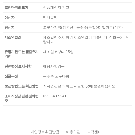
포장단위별 크기
상품페이지 참고
생산자
만나꿀빵
원산지
고구마앙금(외국산), 옥수수(수입산), 밀가루(미국)
제조연월일
제조일이 상이하여 제조연일이 다릅니다. 전화문의 바
랍니다.
유통기한 또는 품질유지
제조일로부터 15일
기한
관련법상 표시사항
해당사항없음
상품구성
옥수수 고구마빵
보관방법 또는 취급방법
직사광선을 피하고 서늘한 곳에 보관하십시오.
소비자상담 관련 전화번
055-648-5541
호
개인정보취급방침
이용약관
고객센터